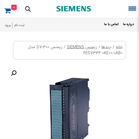
Ski
0
t
conten
درباره ما
تماس با ما
ثبت نام
ورود
خانه
/
برندها
/
زیمنس SIEMENS
/ زیمنس S7-300 مدل
6ES7334-0KE00-0AB0