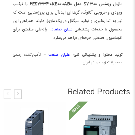
ماژول
زیمنس S7-300 مدل 6ES7334-0KE00-0AB0
با ترکیب
ورودی و خروجی آنالوگ، گزینه‌ای ایده‌آل برای پروژه‌هایی است که
نیاز به اندازه‌گیری و تولید سیگنال در یک ماژول دارند. همراهی این
محصول با خدمات پشتیبانی
علیان صنعت
، راه‌حلی مطمئن برای
اتوماسیون صنعتی حرفه‌ای فراهم می‌سازد.
تولید محتوا و پشتیبانی فنی:
علیان صنعت
– تأمین‌کننده رسمی
محصولات زیمنس در ایران.
Related Products
E
!
S
A
L