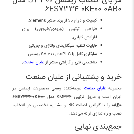
مزایای انتخاب زیمنس S7-300 مدل
6ES7334-0KE00-0AB0
کیفیت و دوام بالا از برند معتبر Siemens.
طراحی ترکیبی (ورودی/خروجی) برای
افزایش کارایی.
قابلیت تنظیم سیگنال‌های ولتاژی و جریانی.
سازگاری کامل با PLCهای S7-300 زیمنس.
پشتیبانی فنی و گارانتی معتبر از
علیان صنعت
.
خرید و پشتیبانی از علیان صنعت
مجموعه
علیان صنعت
عرضه‌کننده رسمی محصولات زیمنس در
ایران است و ماژول ترکیبی SM334 مدل
6ES7334-0KE00-
0AB0
را با گارانتی اصالت کالا و مشاوره تخصصی در انتخاب،
نصب و راه‌اندازی ارائه می‌دهد.
جمع‌بندی نهایی