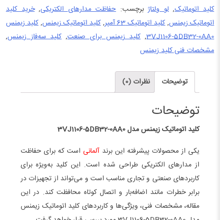
مدل
کلید اتوماتیک
,
لو ولتاژ
برچسب:
حفاظت مدارهای الکتریکی
,
خرید کلید
3VJ1106-
اتوماتیک زیمنس
,
کلید اتوماتیک 63 آمپر
,
کلید اتوماتیک زیمنس
,
کلید زیمنس
5DB32-
3VJ1106-5DB32-0AA0
,
کلید زیمنس برای صنعت
,
کلید سه‌فاز زیمنس
,
0AA0
مشخصات فنی کلید زیمنس
عدد
توضیحات
نظرات (0)
توضیحات
کلید اتوماتیک زیمنس مدل 3VJ1106-5DB32-0AA0
یکی از محصولات پیشرفته این برند
آلمانی
است که برای حفاظت
از مدارهای الکتریکی طراحی شده است. این کلید به‌ویژه برای
کاربردهای صنعتی و تجاری مناسب است و می‌تواند از تجهیزات در
برابر خطرات مانند اضافه‌بار و اتصال کوتاه محافظت کند. در این
مقاله، مشخصات فنی، ویژگی‌ها و کاربردهای کلید اتوماتیک زیمنس
مدل 3VJ1106-5DB32-0AA0 مورد بررسی قرار خواهد گرفت.