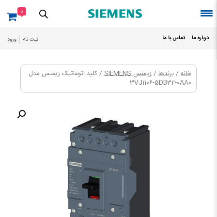
Ski
0
t
conten
درباره ما
تماس با ما
ثبت نام
ورود
خانه
/
برندها
/
زیمنس SIEMENS
/ کلید اتوماتیک زیمنس مدل
3VJ1106-5DB32-0AA0