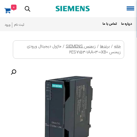
Ski
0
t
conten
درباره ما
تماس با ما
ثبت نام
ورود
خانه
/
برندها
/
زیمنس SIEMENS
/ ماژول دیجیتال ورودی
زیمنس 6ES7153-1AA03-0XB0