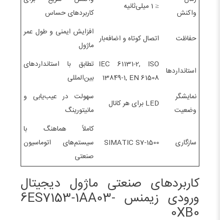
≤ 1 میلی‌ثانیه
واکنش
کاربردهای حساس
افزایش ایمنی و طول عمر
حفاظت
اتصال کوتاه و اضافه‌بار
ماژول
IEC 61131-2, ISO
تطابق با استانداردهای
استانداردها
13849-1, EN 61508
بین‌المللی
نمایشگر
سهولت در عیب‌یابی و
LED برای هر کانال
وضعیت
مانیتورینگ
کاملاً هماهنگ با
سازگاری
SIMATIC S7-1500
سیستم‌های اتوماسیون
صنعتی
کاربردهای صنعتی ماژول دیجیتال
ورودی زیمنس 6ES7153-1AA03-
0XB0