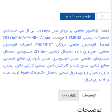
ماژول
افزودن به سبد خرید
دیجیتال
ورودی
دسته:
اتوماسیون صنعتی
,
پر فروش ترین محصولات
,
پی ال سی
,
جدیدترین
زیمنس
محصولات
,
زیمنس SIEMENS
برچسب:
Aliyan
,
6ES7153-1AA03-0XB0
6ES7153-
Sanat
,
اتوماسیون صنعتی
,
پروتکل PROFINET
,
تجهیزات اتوماسیون
1AA03-
صنعتی
,
جمع‌آوری داده دیجیتال
,
زیمنس S7-1500
,
سنسورهای دیجیتال
,
0XB0
سیستم‌های حفاظتی
,
صنایع خودروسازی
,
صنایع داروسازی
,
صنایع شیمیایی
,
عدد
صنایع غذایی
,
صنایع نفت و گاز
,
کنترل ایمن صنعتی
,
گارانتی ماژول زیمنس
,
ماژول دیجیتال ورودی
,
ماژول صنعتی دیجیتال
,
مانیتورینگ خطوط تولید
,
نصب
و راه‌اندازی ماژول
توضیحات
نظرات (0)
توضیحات