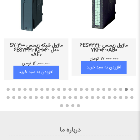
ماژول زیمنس 6ES7331-
ماژول شبکه زیمنس S7-300
7KF02-0AB0
مدل 6ES7341-1CH02-
0AE0
17.000.000
تومان
14.000.000
تومان
افزودن به سبد خرید
افزودن به سبد خرید
درباره ما