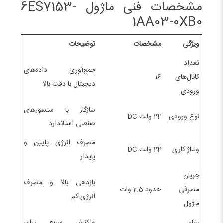
مشخصات فنی ماژول 6ES7153-
1AA03-0XB0
ویژگی
مشخصات
توضیحات
تعداد
جمع‌آوری داده‌های
کانال‌های
16
دیجیتال با دقت بالا
ورودی
سازگار با سنسورهای
نوع ورودی
24 ولت DC
صنعتی استاندارد
مصرف انرژی پایین و
ولتاژ کاری
24 ولت DC
پایدار
جریان
بازدهی بالا و مصرف
مصرفی
حدود 2.5 وات
انرژی کم
ماژول
زمان
واکنش سریع برای