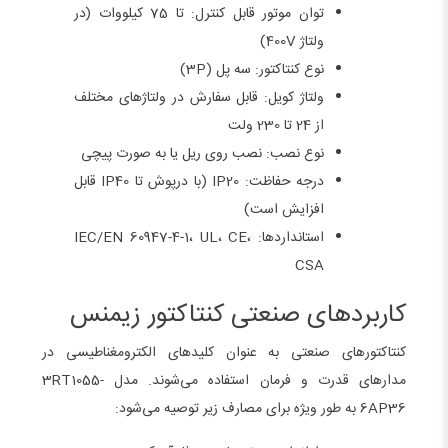
توان موتور قابل کنترل: تا 75 کیلووات (در
ولتاژ 400V)
نوع کنتاکتور: سه پل (3P)
ولتاژ کویل: قابل سفارش در ولتاژهای مختلف
از 24 تا 230 ولت
نوع نصب: نصب روی ریل یا به صورت پیچی
درجه حفاظت: IP20 (با درپوش تا IP40 قابل
افزایش است)
استانداردها: IEC/EN 60947-4-1، UL، CE،
CSA
کاربردهای صنعتی کنتاکتور زیمنس
کنتاکتورهای صنعتی به عنوان کلیدهای الکترومغناطیسی در
مدارهای قدرت و فرمان استفاده می‌شوند. مدل 3RT1055-
6AP36 به طور ویژه برای مصارف زیر توصیه می‌شود: