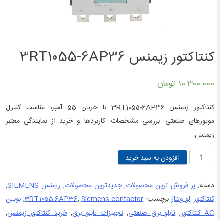
کنتاکتور زیمنس 3RT1055-6AP36
10.300.000
تومان
کنتاکتور زیمنس 3RT1055-6AP36 با جریان 55 آمپر، مناسب کنترل
موتورهای صنعتی. بررسی مشخصات، کاربردها و خرید از نمایندگی معتبر
زیمنس.
کنتاکتور
افزودن به سبد خرید
زیمنس
3RT1055-
دسته:
پر فروش ترین محصولات
,
جدیدترین محصولات
,
زیمنس SIEMENS
,
6AP36
کنتاکتور
,
لو ولتاژ
برچسب:
Siemens contactor
,
3RT1055-6AP36
,
بوبین
عدد
AC کنتاکتور
,
تابلو برق صنعتی
,
تجهیزات تابلو برق
,
خرید کنتاکتور زیمنس
,