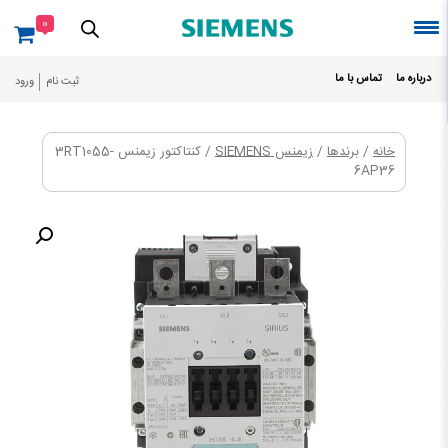
Ski
0
t
conten
درباره ما
تماس با ما
ثبت نام
ورود
خانه
/
برندها
/
زیمنس SIEMENS
/ کنتاکتور زیمنس 3RT1055-
6AP36