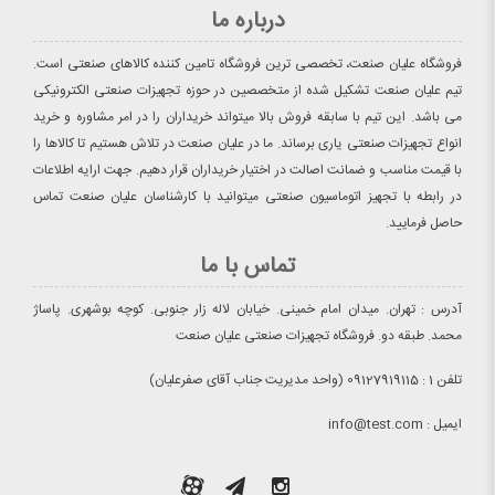
درباره ما
فروشگاه علیان صنعت، تخصصی ترین فروشگاه تامین کننده کالاهای صنعتی است.
تیم علیان صنعت تشکیل شده از متخصصین در حوزه تجهیزات صنعتی الکترونیکی
می باشد. این تیم با سابقه فروش بالا میتواند خریداران را در امر مشاوره و خرید
انواع تجهیزات صنعتی یاری برساند. ما در علیان صنعت در تلاش هستیم تا کالاها را
با قیمت مناسب و ضمانت اصالت در اختیار خریداران قرار دهیم. جهت ارایه اطلاعات
در رابطه با تجهیز اتوماسیون صنعتی میتوانید با کارشناسان علیان صنعت تماس
حاصل فرمایید.
تماس با ما
آدرس : تهران. میدان امام خمینی. خیابان لاله زار جنوبی. کوچه بوشهری. پاساژ
محمد. طبقه دو. فروشگاه تجهیزات صنعتی علیان صنعت
تلفن 1 : 09127919115 (واحد مدیریت جناب آقای صفرعلیان)
ایمیل : info@test.com