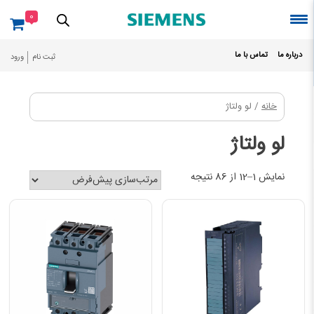
Ski
0
t
conten
درباره ما
تماس با ما
ثبت نام
ورود
خانه
/ لو ولتاژ
لو ولتاژ
نمایش 1–12 از 86 نتیجه