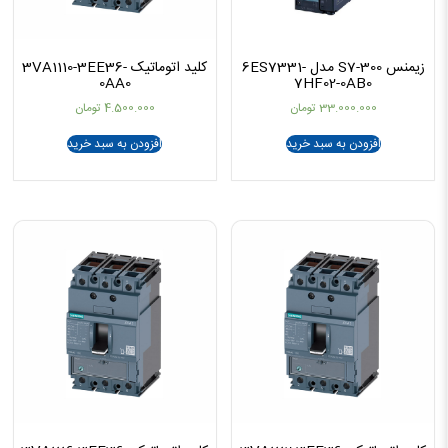
زیمنس S7-300 مدل 6ES7331-
کلید اتوماتیک 3VA1110-3EE36-
0AA0
7HF02-0AB0
33.000.000
تومان
4.500.000
تومان
افزودن به سبد خرید
افزودن به سبد خرید