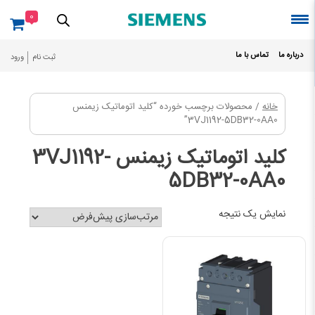
Ski
0
t
conten
درباره ما
تماس با ما
ثبت نام
ورود
خانه
/ محصولات برچسب خورده “کلید اتوماتیک زیمنس
3VJ1192-5DB32-0AA0”
کلید اتوماتیک زیمنس 3VJ1192-
5DB32-0AA0
نمایش یک نتیجه