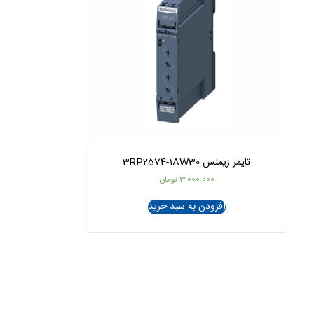
تایمر زیمنس 3RP2574-1AW30
3.000.000
تومان
افزودن به سبد خرید