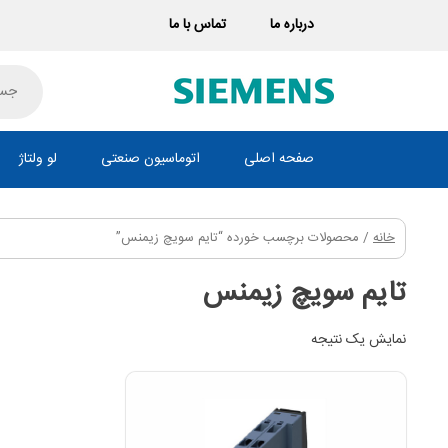
Ski
درباره ما
تماس با ما
t
conten
oducts
search
صفحه اصلی
اتوماسیون صنعتی
لو ولتاژ
خانه
/ محصولات برچسب خورده “تایم سویچ زیمنس”
تایم سویچ زیمنس
نمایش یک نتیجه