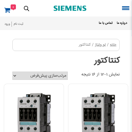
Ski
0
t
conten
درباره ما
تماس با ما
ثبت نام
ورود
خانه
/
لو ولتاژ
/ کنتاکتور
کنتاکتور
نمایش 1–12 از 16 نتیجه