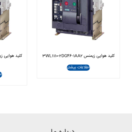
کلید هوایی زیمنس 3WL1110-2DG46-1AA2
کلید هوایی زیمنس B32-1AA2
اطلاعات بیشتر
اف