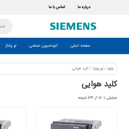
Ski
درباره ما
تماس با ما
t
conten
oducts
search
صفحه اصلی
اتوماسیون صنعتی
لو ولتاژ
خانه
/
لو ولتاژ
/ کلید هوایی
کلید هوایی
نمایش 1–12 از 34 نتیجه