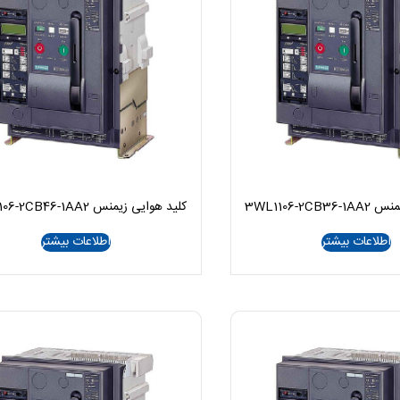
3WL1106-2C
کلید هوایی زیمنس 3WL1106-2CB46-1AA2
اطلاعات بیشتر
اطلاعات بیشتر