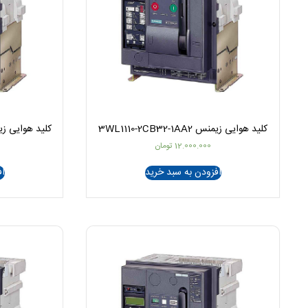
کلید هوایی زیمنس 3WL1110-2CB32-1AA2
کلید هوایی زیمنس B36-1AA2
12.000.000
تومان
افزودن به سبد خرید
اف