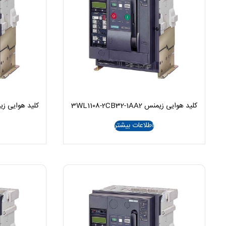
کلید هوایی زیمنس 3WL1108-2CB32-1AA2
کلید هوایی زیمنس B36-1AA2
اطلاعات بیشتر