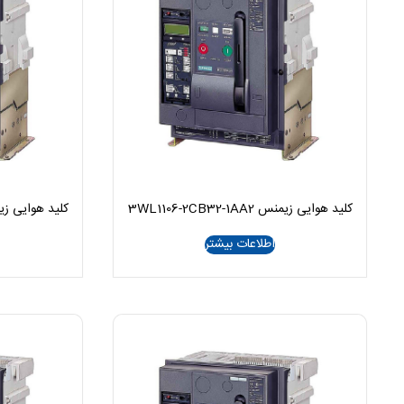
کلید هوایی زیمنس 3WL1106-2CB32-1AA2
کلید هوایی زیمنس B36-1AA2
اطلاعات بیشتر