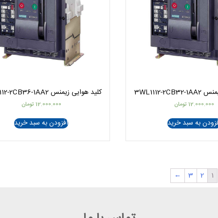
3WL1112-2C
کلید هوایی زیمنس 3WL1112-2CB36-1AA2
12.000.000
تومان
12.000.000
تومان
زودن به سبد خرید
افزودن به سبد خرید
←
3
2
1