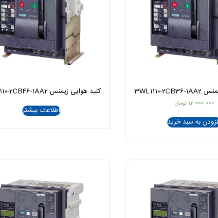
3WL1110-2C
کلید هوایی زیمنس 3WL1110-2CB46-1AA2
12.000.000
تومان
اطلاعات بیشتر
زودن به سبد خرید