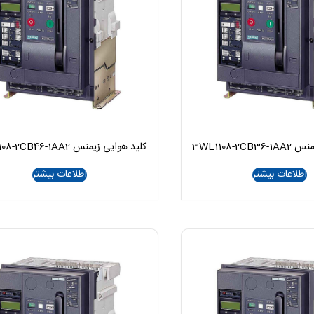
3WL1108-2C
کلید هوایی زیمنس 3WL1108-2CB46-1AA2
اطلاعات بیشتر
اطلاعات بیشتر